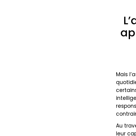
L’
ap
Mais l’
quotidi
certain
intelli
respons
contrai
Au trav
leur ca