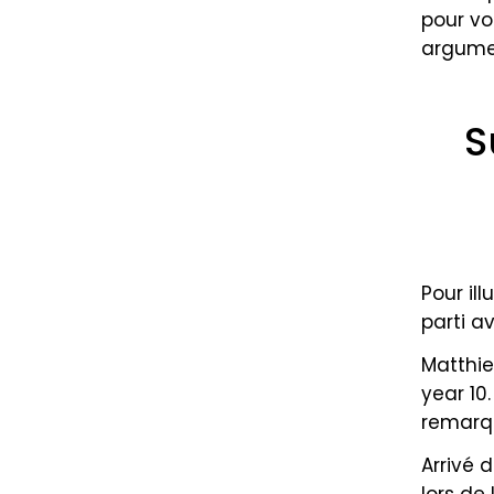
pour vo
argumen
S
Pour il
parti a
Matthie
year 10
remarqu
Arrivé 