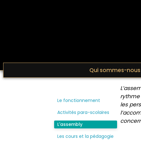
Qui sommes-nous
L’assem
rythme 
Le fonctionnement
les per
l’accom
Activités para-scolaires
concern
L'assembly
Les cours et la pédagogie