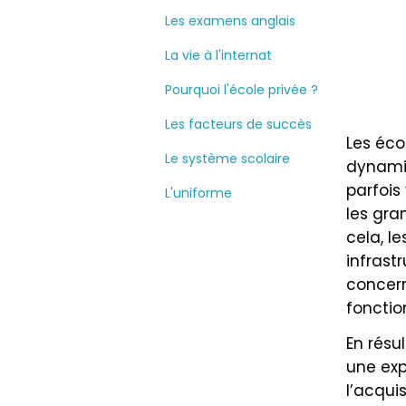
Les examens anglais
La vie à l'internat
Pourquoi l'école privée ?
Les facteurs de succès
Les éco
Le système scolaire
dynamiq
parfois 
L'uniforme
les gra
cela, l
infrast
concern
fonctio
En résu
une exp
l’acqui